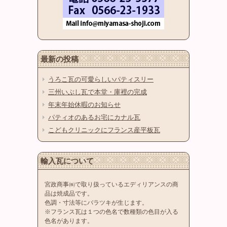
最新の投稿
うろこ瓦の可愛らしいパティスリー
三州いぶし瓦で本堂・庫裡の完成
年末年始休暇のお知らせ
パティオのあるお宅にカナル瓦
こどもクリニックにフランス産平板瓦
輸入瓦について
宮政商事㈱で取り扱っているエディリアンスの商
品は焼成品です。
色調・寸法等にバラツキが生じます。
※フランス瓦は１つの色名で数種類の色目が入る
色名があります。