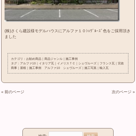
(株)さくら建設様モデルハウスにアルファ１０ｼｪｳﾞﾙｰｽﾞ色をご採用頂き
ました
カテゴリ：
お勧め商品
｜
商品ジャンル
｜
施工事例
タグ：
アルファ10
｜
イタリア瓦
｜
イメリスＴＣ
｜
シェヴルーズ
｜
フランス瓦
｜
宮政
商事
｜
屋根
｜
施工事例 アルファ10 シェヴルーズ
｜
施工写真
｜
輸入瓦
« 前のページ
次のページ »