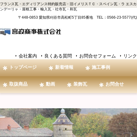
フランス瓦・エディリアンス特約販売店・旧イメリスＴＣ・スペイン瓦・ラ エスカ
ンデーリャ・屋根工事・輸入瓦・社寺瓦・和瓦
〒448-0853 愛知県刈谷市高松町5丁目85番地 TEL：0566-23-5577(代)
会社案内
良くある質問
お問合せフォーム
リンク
トップページ
新着情報
施工事例
取扱商品
動画
装飾瓦
お問合せ