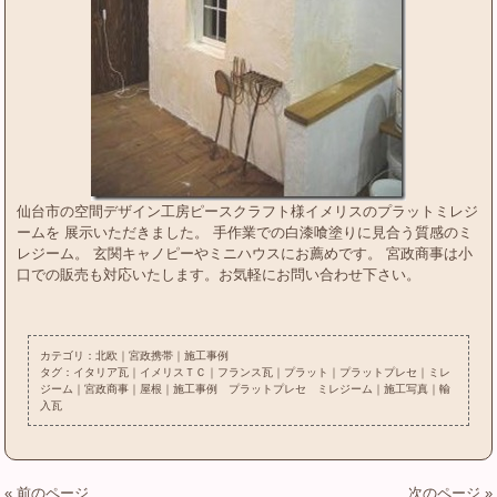
仙台市の空間デザイン工房ピースクラフト様イメリスのプラットミレジ
ームを 展示いただきました。 手作業での白漆喰塗りに見合う質感のミ
レジーム。 玄関キャノピーやミニハウスにお薦めです。 宮政商事は小
口での販売も対応いたします。お気軽にお問い合わせ下さい。
カテゴリ：
北欧
｜
宮政携帯
｜
施工事例
タグ：
イタリア瓦
｜
イメリスＴＣ
｜
フランス瓦
｜
プラット
｜
プラットプレセ
｜
ミレ
ジーム
｜
宮政商事
｜
屋根
｜
施工事例 プラットプレセ ミレジーム
｜
施工写真
｜
輸
入瓦
« 前のページ
次のページ »