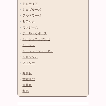
ドミティア
シェヴルーズ
アルドワーゼ
セラック
ミレジーム
テールドゥボース
ルージュニュアンセ
ルージュ
ルージュアンシィヤン
ルセンタム
アイタナ
昭和瓦
古錐Ⅱ型
本葺瓦
和形