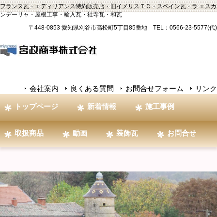
フランス瓦・エディリアンス特約販売店・旧イメリスＴＣ・スペイン瓦・ラ エスカ
ンデーリャ・屋根工事・輸入瓦・社寺瓦・和瓦
〒448-0853 愛知県刈谷市高松町5丁目85番地 TEL：0566-23-5577(代)
会社案内
良くある質問
お問合せフォーム
リンク
トップページ
新着情報
施工事例
取扱商品
動画
装飾瓦
お問合せ