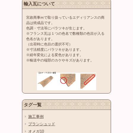
輸入瓦について
宮政商事㈱で取り扱っているエディリアンスの商
品は焼成品です。
色調・寸法等にバラツキが生じます。
※フランス瓦は１つの色名で数種類の色目が入る
色名があります。
（出荷時に色目の選択不可）
※寸法精度にバラツキがあります。
※経年変化による変色があります。
※輸送中の端部のカケやキズがあります。
タグ一覧
施工事例
プランシュッド
オメガ10