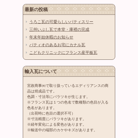
最新の投稿
うろこ瓦の可愛らしいパティスリー
三州いぶし瓦で本堂・庫裡の完成
年末年始休暇のお知らせ
パティオのあるお宅にカナル瓦
こどもクリニックにフランス産平板瓦
輸入瓦について
宮政商事㈱で取り扱っているエディリアンスの商
品は焼成品です。
色調・寸法等にバラツキが生じます。
※フランス瓦は１つの色名で数種類の色目が入る
色名があります。
（出荷時に色目の選択不可）
※寸法精度にバラツキがあります。
※経年変化による変色があります。
※輸送中の端部のカケやキズがあります。