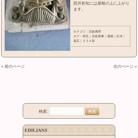
四月初旬には屋根の上に上がり
ます。
カテゴリ：
宮政携帯
タグ：
和瓦
｜
宮政商事
｜
屋根
｜
社寺
｜
鬼瓦
｜
５３Ａ形
« 前のページ
次のページ »
検索:
EDILIANS