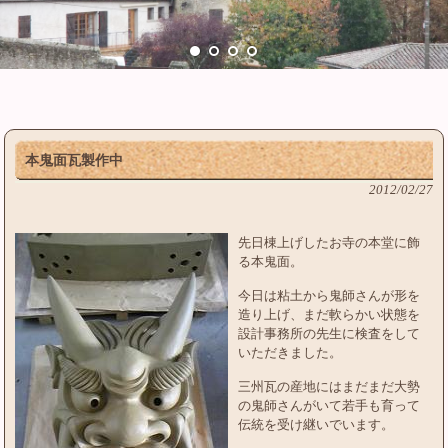
本鬼面瓦製作中
2012/02/27
先日棟上げしたお寺の本堂に飾
る本鬼面。
今日は粘土から鬼師さんが形を
造り上げ、まだ軟らかい状態を
設計事務所の先生に検査をして
いただきました。
三州瓦の産地にはまだまだ大勢
の鬼師さんがいて若手も育って
伝統を受け継いでいます。