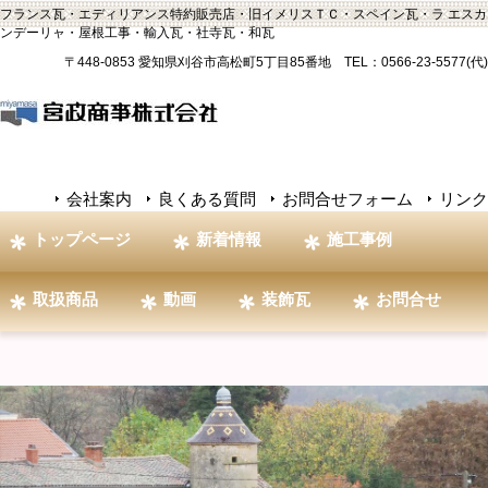
フランス瓦・エディリアンス特約販売店・旧イメリスＴＣ・スペイン瓦・ラ エスカ
ンデーリャ・屋根工事・輸入瓦・社寺瓦・和瓦
〒448-0853 愛知県刈谷市高松町5丁目85番地 TEL：0566-23-5577(代)
会社案内
良くある質問
お問合せフォーム
リンク
トップページ
新着情報
施工事例
取扱商品
動画
装飾瓦
お問合せ